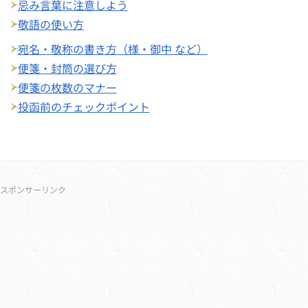
忌み言葉に注意しよう
敬語の使い方
宛名・敬称の書き方（様・御中 など）
便箋・封筒の選び方
便箋の枚数のマナー
投函前のチェックポイント
サブメニュー
スポンサーリンク