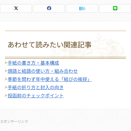
0
あわせて読みたい関連記事
手紙の書き方・基本構成
頭語と結語の使い方・組み合わせ
季節を問わず年中使える「結びの挨拶」
手紙の折り方と封入の向き
投函前のチェックポイント
サブメニュー
スポンサーリンク