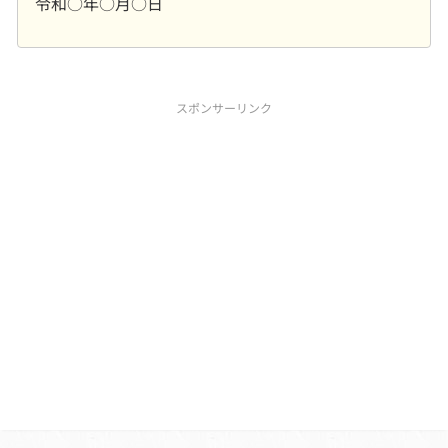
令和○年○月○日
スポンサーリンク