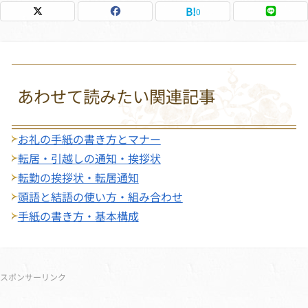
0
あわせて読みたい関連記事
お礼の手紙の書き方とマナー
転居・引越しの通知・挨拶状
転勤の挨拶状・転居通知
頭語と結語の使い方・組み合わせ
手紙の書き方・基本構成
サブメニュー
スポンサーリンク