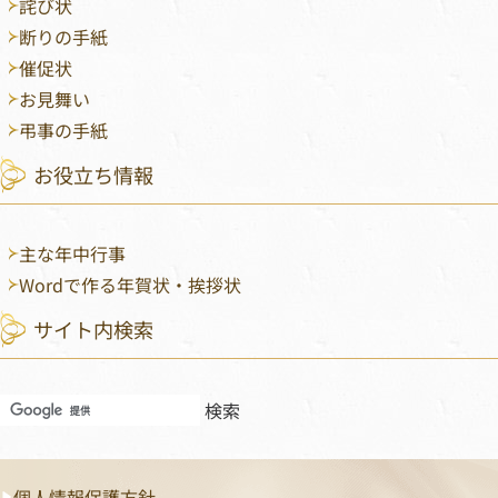
詫び状
断りの手紙
催促状
お見舞い
弔事の手紙
お役立ち情報
主な年中行事
Wordで作る年賀状・挨拶状
サイト内検索
フッターメニュー
個人情報保護方針