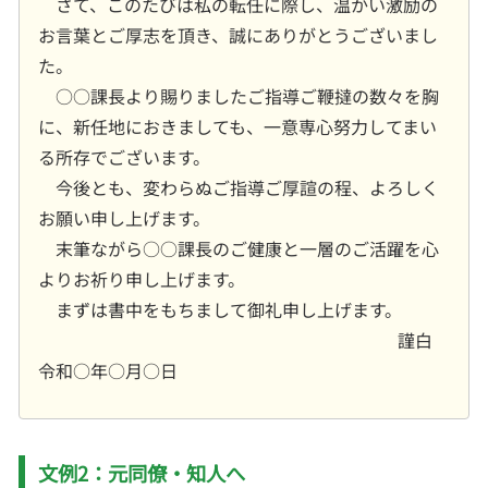
さて、このたびは私の転任に際し、温かい激励の
お言葉とご厚志を頂き、誠にありがとうございまし
た。
○○課長より賜りましたご指導ご鞭撻の数々を胸
に、新任地におきましても、一意専心努力してまい
る所存でございます。
今後とも、変わらぬご指導ご厚諠の程、よろしく
お願い申し上げます。
末筆ながら○○課長のご健康と一層のご活躍を心
よりお祈り申し上げます。
まずは書中をもちまして御礼申し上げます。
謹白
令和○年○月○日
文例2：元同僚・知人へ